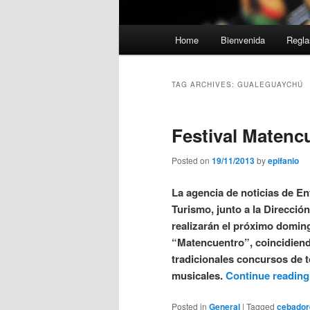
Main
Home
Bienvenida
Regla
menu
TAG ARCHIVES:
GUALEGUAYCHÚ
Festival Matenc
Posted on
19/11/2013
by
epifanio
La agencia de noticias de En
Turismo, junto a la Direcció
realizarán el próximo domingo
“Matencuentro”, coincidiendo
tradicionales concursos de 
musicales.
Continue readin
Posted in
General
|
Tagged
cebador