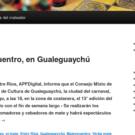
s del mateador
uentro, en Gualeguaychú
tre Ríos, APFDigital, informa que el Consejo Mixto de
n de Cultura de Gualeguaychú, la ciudad del carnaval,
, a las 18, en la zona de costanera, el 13° edición del
 con el fin de semana largo • Se realizarán los
tomadores y cebadores de mate y habrá espectáculos
g
→
es
,
el mate
,
Entre Ríos
,
Gualeguaychú
,
Matencuentro
,
Yerba mate