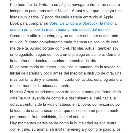
Fue todo rápido. Entrar a su página navegar entre estas notas e
indagar un poco más sobre Nicolás Artusi y ver que tiene ya tres
libros publicados. Y poco después estaba entrando al Apple
Book para comprar su
Café. De Etiopía a Starbuck: la historia
secreta de la bebida más amada y más odiada del mundo
.
Como este sitio lo prueba, soy un amante del mate desde toda
mi vida. Y como complemento cada mañana un pocillo de café
me deleita. Acaso porque como él, Nicolás Artusi, también soy
un drogadicto, según confiesa en el prólogo de su libro. Como él,
la cafeína me domina en varios momentos del día.
Mi primera ronda de mates, tipo 7 de la mañana, es la inyección
inicial de cafeína y poco antes del mediodía disfruto de otra, una
más por la tarde y entonces mi cuota de lucidez está lograda o al
menos mantenida adecuadamente.
Nicolás Artusi introduce a poco de leerlo la compleja forma de la
cafeína y la leyenda de cómo fue descubierto el café hacia la
octava centuria de la vida cristiana, en Etiopía, comenzando por
la locura de unas cabras locas que enloquecieron precisamente
por tomar la fruta prohibida, léase el cafeto…
Hay momentos paralelos de cómo la humanidad se encuentra
con el café, su aroma, su incitante energía y cómo le pasó a los