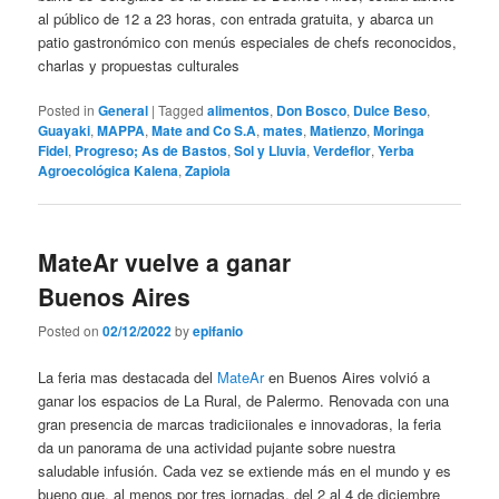
al público de 12 a 23 horas, con entrada gratuita, y abarca un
patio gastronómico con menús especiales de chefs reconocidos,
charlas y propuestas culturales
Posted in
General
|
Tagged
alimentos
,
Don Bosco
,
Dulce Beso
,
Guayaki
,
MAPPA
,
Mate and Co S.A
,
mates
,
Matienzo
,
Moringa
Fidel
,
Progreso; As de Bastos
,
Sol y Lluvia
,
Verdeflor
,
Yerba
Agroecológica Kalena
,
Zapiola
MateAr vuelve a ganar
Buenos Aires
Posted on
02/12/2022
by
epifanio
La feria mas destacada del
MateAr
en Buenos Aires volvió a
ganar los espacios de La Rural, de Palermo. Renovada con una
gran presencia de marcas tradiciionales e innovadoras, la feria
da un panorama de una actividad pujante sobre nuestra
saludable infusión. Cada vez se extiende más en el mundo y es
bueno que, al menos por tres jornadas, del 2 al 4 de diciembre