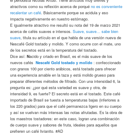
el periodista Nicolás Artusi. Tiene artículos muy breves y
atractivos como su reflexión acerca de porqué
no es conveniente
recalentar un café
. Básicamente porque se acidula y eso
impacta negativamente en nuestro estómago.
E igualmente atractivo me resultó su nota del 19 de marzo 2021
acerca de cafés suaves e intensos.
Suave, suave… sabe bien
suave
, titula su artículo en el que habla de una versión nueva de
Nescafé Gold tostado y molido. Y como ocurre con el mate, uno
de los secretos está en la temperatura del tostado.
Dice así:
N
acido y criado en Brasil, es el más suave de los
nuevos cafés
Nescafé Gold tostado y molido
: confeccionado
con granos 100 por ciento arábicos, está tostado para ofrecer
una experiencia amable en la taza y está molido grueso para
preparar diferentes métodos de filtrado. Con una intensidad 6, la
pregunta es: ¿por qué esta variedad es suave y otra, de
intensidad 9, es fuerte? El secreto está en el tostado. Este café
importado de Brasil se tuesta a temperaturas bajas (inferiores a
los 220 grados) para que el café permanezca ligero en su cuerpo
y así se vuelvan más intensas las notas afrutadas. Es la obra de
los maestros tostadores: en este caso, logran una combinación
de cuerpo suave y sabores de fruta, ideales para aquellos que
prefieren un café livianito. #AD