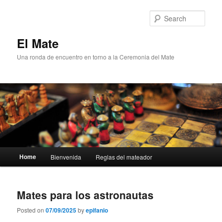
Skip
Skip
to
to
Sear
primary
secondary
content
content
El Mate
Una ronda de encuentro en torno a la Ceremonia del Mate
Main
Home
Bienvenida
Reglas del mateador
menu
Mates para los astronautas
Posted on
07/09/2025
by
epifanio