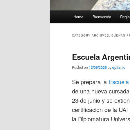
Main
Home
Bienvenida
Regla
menu
CATEGORY ARCHIVES:
BUENAS P
Escuela Argenti
Posted on
13/06/2025
by
epifanio
Se prepara la
Escuela
de una nueva cursada
23 de junio y se extie
certificación de la UA
la Diplomatura Univer