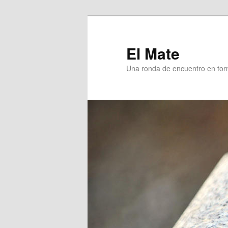
Skip
Skip
to
to
primary
secondary
El Mate
content
content
Una ronda de encuentro en tor