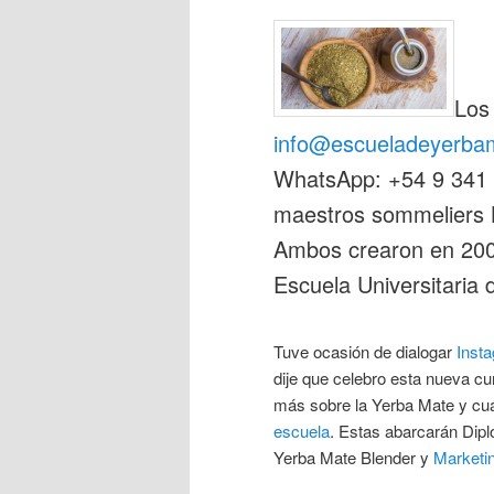
Los 
info@escueladeyerba
WhatsApp: +54 9 341 
maestros sommeliers L
Ambos crearon en 2009
Escuela Universitaria
Tuve ocasión de dialogar
Inst
dije que celebro esta nueva cu
más sobre la Yerba Mate y cuá
escuela
. Estas abarcarán Dip
Yerba Mate Blender y
Marketi