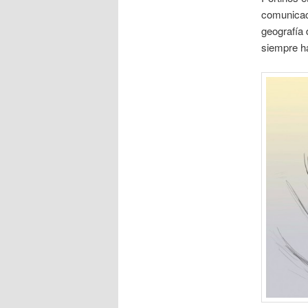
comunicaci
geografía 
siempre h