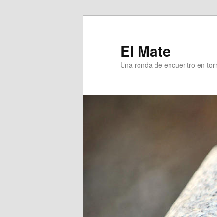
Skip
to
primary
El Mate
content
Una ronda de encuentro en tor