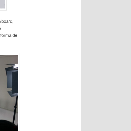
yboard,
o
 forma de