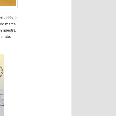
 vidrio, la
 de mates.
on nuestra
l mate,