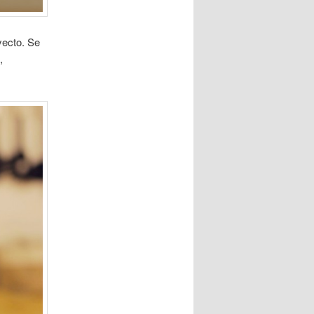
yecto. Se
,