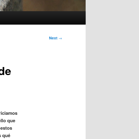
Next
→
 de
riciamos
llo que
 estos
s qué