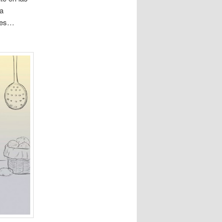
la
ates…