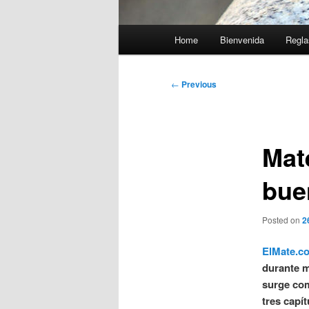
Main
Home
Bienvenida
Regla
menu
Post
←
Previous
navigation
Mat
bue
Posted on
2
ElMate.c
durante m
surge com
tres capí