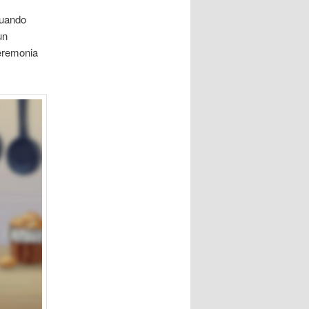
cuando
un
eremonia