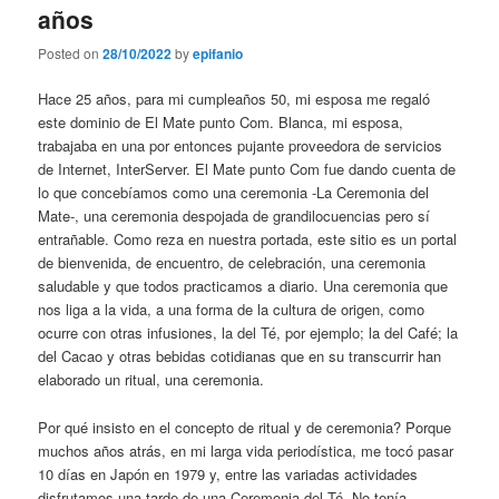
años
Posted on
28/10/2022
by
epifanio
Hace 25 años, para mi cumpleaños 50, mi esposa me regaló
este dominio de El Mate punto Com. Blanca, mi esposa,
trabajaba en una por entonces pujante proveedora de servicios
de Internet, InterServer. El Mate punto Com fue dando cuenta de
lo que concebíamos como una ceremonia -La Ceremonia del
Mate-, una ceremonia despojada de grandilocuencias pero sí
entrañable. Como reza en nuestra portada, este sitio es un portal
de bienvenida, de encuentro, de celebración, una ceremonia
saludable y que todos practicamos a diario. Una ceremonia que
nos liga a la vida, a una forma de la cultura de origen, como
ocurre con otras infusiones, la del Té, por ejemplo; la del Café; la
del Cacao y otras bebidas cotidianas que en su transcurrir han
elaborado un ritual, una ceremonia.
Por qué insisto en el concepto de ritual y de ceremonia? Porque
muchos años atrás, en mi larga vida periodística, me tocó pasar
10 días en Japón en 1979 y, entre las variadas actividades
disfrutamos una tarde de una Ceremonia del Té. No tenía