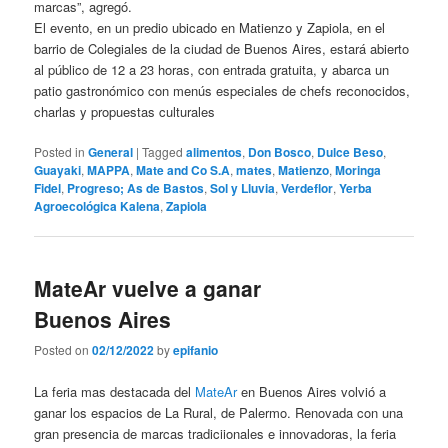
marcas”, agregó.
El evento, en un predio ubicado en Matienzo y Zapiola, en el
barrio de Colegiales de la ciudad de Buenos Aires, estará abierto
al público de 12 a 23 horas, con entrada gratuita, y abarca un
patio gastronómico con menús especiales de chefs reconocidos,
charlas y propuestas culturales
Posted in
General
|
Tagged
alimentos
,
Don Bosco
,
Dulce Beso
,
Guayaki
,
MAPPA
,
Mate and Co S.A
,
mates
,
Matienzo
,
Moringa
Fidel
,
Progreso; As de Bastos
,
Sol y Lluvia
,
Verdeflor
,
Yerba
Agroecológica Kalena
,
Zapiola
MateAr vuelve a ganar
Buenos Aires
Posted on
02/12/2022
by
epifanio
La feria mas destacada del
MateAr
en Buenos Aires volvió a
ganar los espacios de La Rural, de Palermo. Renovada con una
gran presencia de marcas tradiciionales e innovadoras, la feria