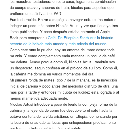
los maestros tostadores: en este caso, logran una combinación
de cuerpo suave y sabores de fruta, ideales para aquellos que
prefieren un café livianito. #AD
Fue todo rápido. Entrar a su página navegar entre estas notas e
indagar un poco más sobre Nicolás Artusi y ver que tiene ya tres
libros publicados. Y poco después estaba entrando al Apple
Book para comprar su
Café. De Etiopía a Starbuck: la historia
secreta de la bebida más amada y más odiada del mundo
.
Como este sitio lo prueba, soy un amante del mate desde toda
mi vida. Y como complemento cada mañana un pocillo de café
me deleita. Acaso porque como él, Nicolás Artusi, también soy
un drogadicto, según confiesa en el prólogo de su libro. Como él,
la cafeína me domina en varios momentos del día.
Mi primera ronda de mates, tipo 7 de la mañana, es la inyección
inicial de cafeína y poco antes del mediodía disfruto de otra, una
más por la tarde y entonces mi cuota de lucidez está lograda o al
menos mantenida adecuadamente.
Nicolás Artusi introduce a poco de leerlo la compleja forma de la
cafeína y la leyenda de cómo fue descubierto el café hacia la
octava centuria de la vida cristiana, en Etiopía, comenzando por
la locura de unas cabras locas que enloquecieron precisamente
por tomar la fruta prohibida, léase el cafeto…