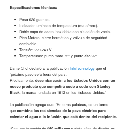
Especificaciones técnicas:
Peso 920 gramos.
Indicador luminoso de temperatura (mate/max).
Doble capa de acero inoxidable con aislación de vacio.
Pico Matero: cierre hermético y válvula de seguridad
cambiable.
Tensión: 220-240 V.
Temperaturas: punto mate 75° y punto alto 92°.
Dante Choi declaró a la publicación
InfoTechnology
que el
“próximo paso será fuera del país.
Precisamente,
desembarcarán a los Estados Unidos con un
nuevo producto que competirá codo a codo con Stanley
Black
, la marca fundada en 1913 en los Estados Unidos.”
La publicación agrega que: “En otras palabras, es un termo
que
combina las resistencias de la pava eléctrica para
calentar el agua o la infusión que está dentro del recipiente.
“Con una inversión de
$60 millones
y siete años de diseño, su