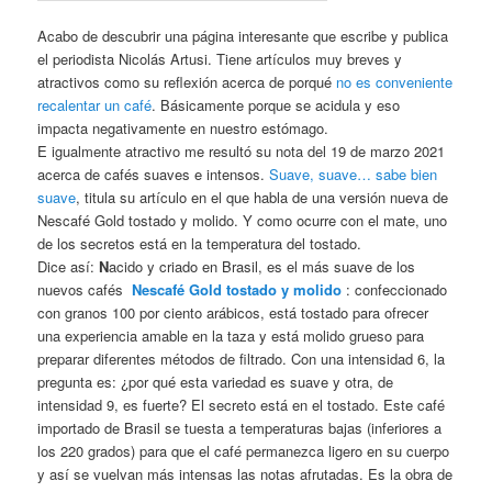
Acabo de descubrir una página interesante que escribe y publica
el periodista Nicolás Artusi. Tiene artículos muy breves y
atractivos como su reflexión acerca de porqué
no es conveniente
recalentar un café
. Básicamente porque se acidula y eso
impacta negativamente en nuestro estómago.
E igualmente atractivo me resultó su nota del 19 de marzo 2021
acerca de cafés suaves e intensos.
Suave, suave… sabe bien
suave
, titula su artículo en el que habla de una versión nueva de
Nescafé Gold tostado y molido. Y como ocurre con el mate, uno
de los secretos está en la temperatura del tostado.
Dice así:
N
acido y criado en Brasil, es el más suave de los
nuevos cafés
Nescafé Gold tostado y molido
: confeccionado
con granos 100 por ciento arábicos, está tostado para ofrecer
una experiencia amable en la taza y está molido grueso para
preparar diferentes métodos de filtrado. Con una intensidad 6, la
pregunta es: ¿por qué esta variedad es suave y otra, de
intensidad 9, es fuerte? El secreto está en el tostado. Este café
importado de Brasil se tuesta a temperaturas bajas (inferiores a
los 220 grados) para que el café permanezca ligero en su cuerpo
y así se vuelvan más intensas las notas afrutadas. Es la obra de