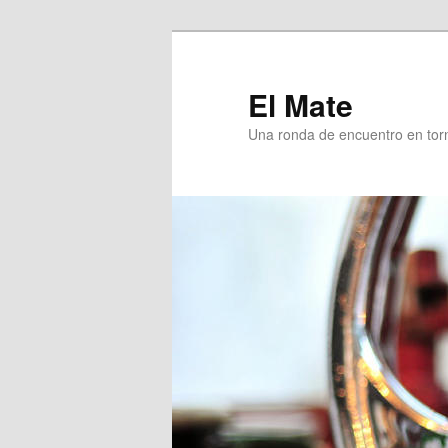
Skip
Skip
to
to
primary
secondary
El Mate
content
content
Una ronda de encuentro en tor