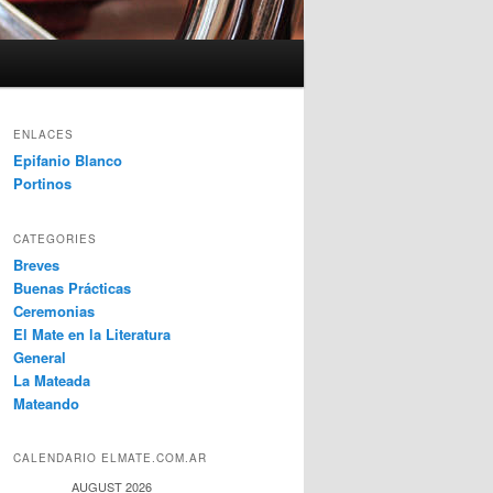
ENLACES
Epifanio Blanco
Portinos
CATEGORIES
Breves
Buenas Prácticas
Ceremonias
El Mate en la Literatura
General
La Mateada
Mateando
CALENDARIO ELMATE.COM.AR
AUGUST 2026