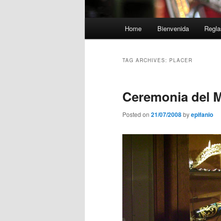
Main
Home
Bienvenida
Regla
menu
TAG ARCHIVES:
PLACER
Ceremonia del M
Posted on
21/07/2008
by
epifanio