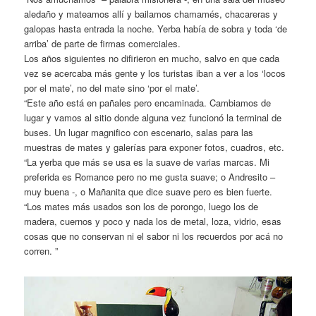
aledaño y mateamos allí y bailamos chamamés, chacareras y
galopas hasta entrada la noche. Yerba había de sobra y toda ‘de
arriba’ de parte de firmas comerciales.
Los años siguientes no difirieron en mucho, salvo en que cada
vez se acercaba más gente y los turistas iban a ver a los ‘locos
por el mate’, no del mate sino ‘por el mate’.
“Este año está en pañales pero encaminada. Cambiamos de
lugar y vamos al sitio donde alguna vez funcionó la terminal de
buses. Un lugar magnifico con escenario, salas para las
muestras de mates y galerías para exponer fotos, cuadros, etc.
“La yerba que más se usa es la suave de varias marcas. Mi
preferida es Romance pero no me gusta suave; o Andresito –
muy buena -, o Mañanita que dice suave pero es bien fuerte.
“Los mates más usados son los de porongo, luego los de
madera, cuernos y poco y nada los de metal, loza, vidrio, esas
cosas que no conservan ni el sabor ni los recuerdos por acá no
corren. ”