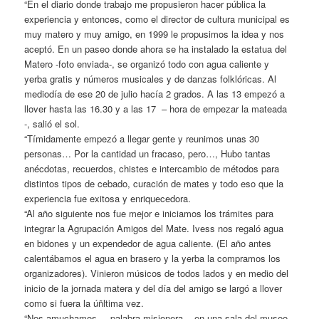
“En el diario donde trabajo me propusieron hacer pública la
experiencia y entonces, como el director de cultura municipal es
muy matero y muy amigo, en 1999 le propusimos la idea y nos
aceptó. En un paseo donde ahora se ha instalado la estatua del
Matero -foto enviada-, se organizó todo con agua caliente y
yerba gratis y números musicales y de danzas folklóricas. Al
mediodía de ese 20 de julio hacía 2 grados. A las 13 empezó a
llover hasta las 16.30 y a las 17 – hora de empezar la mateada
-, salió el sol.
“Tímidamente empezó a llegar gente y reunimos unas 30
personas… Por la cantidad un fracaso, pero…, Hubo tantas
anécdotas, recuerdos, chistes e intercambio de métodos para
distintos tipos de cebado, curación de mates y todo eso que la
experiencia fue exitosa y enriquecedora.
“Al año siguiente nos fue mejor e iniciamos los trámites para
integrar la Agrupación Amigos del Mate. Ivess nos regaló agua
en bidones y un expendedor de agua caliente. (El año antes
calentábamos el agua en brasero y la yerba la compramos los
organizadores). Vinieron músicos de todos lados y en medio del
inicio de la jornada matera y del día del amigo se largó a llover
como si fuera la úñltima vez.
“Nos amuchamos – palabra misionera -, en una sala del museo