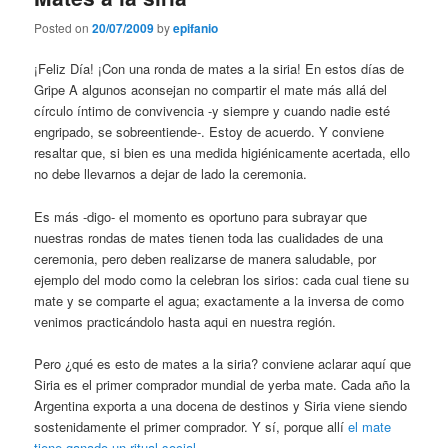
Posted on
20/07/2009
by
epifanio
¡Feliz Día! ¡Con una ronda de mates a la siria! En estos días de
Gripe A algunos aconsejan no compartir el mate más allá del
círculo íntimo de convivencia -y siempre y cuando nadie esté
engripado, se sobreentiende-. Estoy de acuerdo. Y conviene
resaltar que, si bien es una medida higiénicamente acertada, ello
no debe llevarnos a dejar de lado la ceremonia.
Es más -digo- el momento es oportuno para subrayar que
nuestras rondas de mates tienen toda las cualidades de una
ceremonia, pero deben realizarse de manera saludable, por
ejemplo del modo como la celebran los sirios: cada cual tiene su
mate y se comparte el agua; exactamente a la inversa de como
venimos practicándolo hasta aqui en nuestra región.
Pero ¿qué es esto de mates a la siria? conviene aclarar aquí que
Siria es el primer comprador mundial de yerba mate. Cada año la
Argentina exporta a una docena de destinos y Siria viene siendo
sostenidamente el primer comprador. Y sí, porque allí
el mate
tiene ganado un ritual social
.