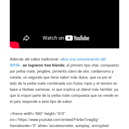
Además del sabor tradicional –
dice una comunicación del
INYM
-,
se lograron tres blends:
el primero tipo
chai,
compuesto
por yerba mate, jengibre, pimienta clavo de olor, cardamomo y
canela; un segundo que tiene sabor más dulce, que va por el
lado de la yerba mate combinada con frutos rojos y el tercero en
base a hierbas serranas, lo que implica un
blend
más familiar, ya
que la mayor parte de la yerba mate compuesta que se vende en
el país responde a este tipo de sabor.
<iframe width=”560″ height=”315″
src=”https://www.youtube.com/embed/F4nbn7vwgSg”
frameborder=”0″ allow=”accelerometer; autoplay; encrypted-