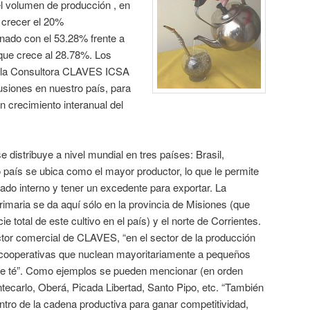
l volumen de producción , en
 crecer el 20%
nado con el 53.28% frente a
 que crece al 28.78%. Los
e la Consultora CLAVES ICSA
fusiones en nuestro país, para
 crecimiento interanual del
 distribuye a nivel mundial en tres países: Brasil,
 país se ubica como el mayor productor, lo que le permite
cado interno y tener un excedente para exportar. La
rimaria se da aquí sólo en la provincia de Misiones (que
e total de este cultivo en el país) y el norte de Corrientes.
or comercial de CLAVES, “en el sector de la producción
as cooperativas que nuclean mayoritariamente a pequeños
de té”. Como ejemplos se pueden mencionar (en orden
ontecarlo, Oberá, Picada Libertad, Santo Pipo, etc. “También
entro de la cadena productiva para ganar competitividad,