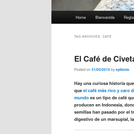
Main
Home
Bienvenida
Regla
menu
TAG ARCHIVES:
CAFÉ
El Café de Civet
Posted on
31/05/2015
by
epifanio
Hay una curiosa historia que
que
el café más rico y caro d
mundo
es un tipo de café qu
producen en Indonesia, dond
semillas han pasado por el t
digestivo de un marsupial, la