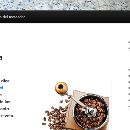
s del mateador
a
 dice
el
e
e las
racto
 civeta.