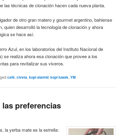
ue las técnicas de clonación hacen cada nueva planta.
tigador de otro gran matero y gourmet argentino, bahiense
n, quien desarrolló la tecnología de clonación y ahora
ógica se hace así.
rro Azul, en los laboratorios del Instituto Nacional de
) se realiza ahora esa clonación que provee a los
ntas para revitalizar sus viveros.
gged
café
,
civeta
,
kopi alamid
,
kopi luwak
,
YM
 las preferencias
, la yerba mate es la estrella: