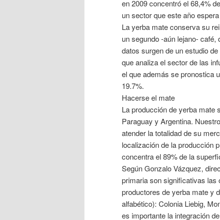
en 2009 concentró el 68,4% de
un sector que este año espera
La yerba mate conserva su rei
un segundo -aún lejano- café,
datos surgen de un estudio d
que analiza el sector de las in
el que además se pronostica un
19.7%.
Hacerse el mate
La producción de yerba mate se
Paraguay y Argentina. Nuestro
atender la totalidad de su mer
localización de la producción p
concentra el 89% de la superfici
Según Gonzalo Vázquez, direct
primaria son significativas l
productores de yerba mate y 
alfabético): Colonia Liebig, M
es importante la integración d