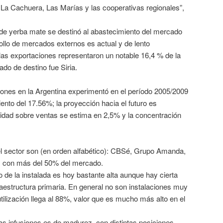
, La Cachuera, Las Marías y las cooperativas regionales”,
 de yerba mate se destinó al abastecimiento del mercado
rollo de mercados externos es actual y de lento
las exportaciones representaron un notable 16,4 % de la
ado de destino fue Siria.
usiones en la Argentina experimentó en el período 2005/2009
ento del 17.56%; la proyección hacia el futuro es
ilidad sobre ventas se estima en 2,5% y la concentración
l sector son (en orden alfabético): CBSé, Grupo Amanda,
, con más del 50% del mercado.
o de la instalada es hoy bastante alta aunque hay cierta
raestructura primaria. En general no son instalaciones muy
tilización llega al 88%, valor que es mucho más alto en el
 las infusiones es de madurez, con distintas posiciones