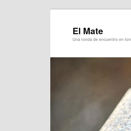
Skip
Skip
to
to
primary
secondary
El Mate
content
content
Una ronda de encuentro en tor