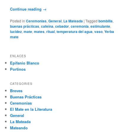
Continue reading
→
Posted in
Ceremonias
,
General
,
La Mateada
|
Tagged
bombilla
,
buenas prácticas
,
cafeína
,
cebador
,
ceremonia
,
estimulante
,
lucidez
,
mate
,
mates
,
ritual
,
temperatura del agua
,
vaso
,
Yerba
mate
ENLACES
Epifanio Blanco
Portinos
CATEGORIES
Breves
Buenas Prácticas
Ceremonias
El Mate en la Literatura
General
La Mateada
Mateando