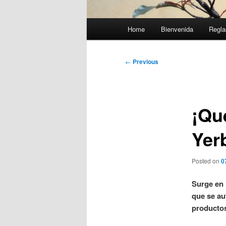
Main
Home
Bienvenida
Regla
menu
Post
←
Previous
navigation
¡Qu
Yer
Posted on
0
Surge en 
que se au
productos