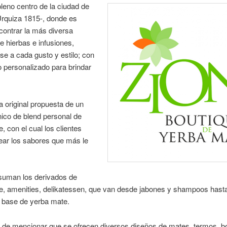
leno centro de la ciudad de
Urquiza 1815-, donde es
contrar la más diversa
e hierbas e infusiones,
e a cada gusto y estilo; con
o personalizado para brindar
a original propuesta de un
nico de blend personal de
, con el cual los clientes
ear los sabores que más le
 suman los derivados de
, amenities, delikatessen, que van desde jabones y shampoos hasta
a base de yerba mate.
r de mencionar que se ofrecen diversos diseños de mates, termos, bo