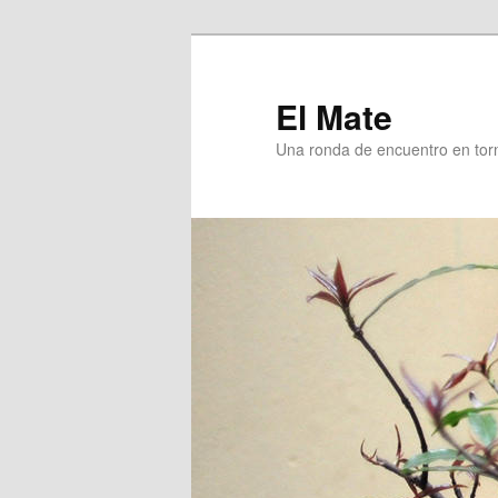
Skip
to
primary
El Mate
content
Una ronda de encuentro en tor