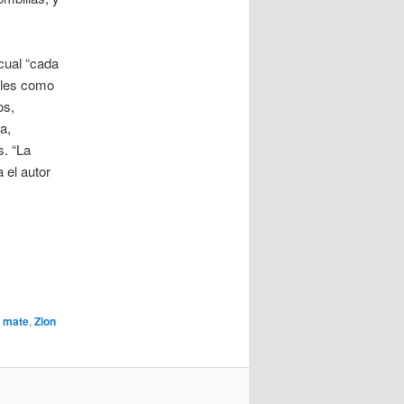
cual “cada
ales como
os,
a,
s. “La
 el autor
 mate
,
Zion