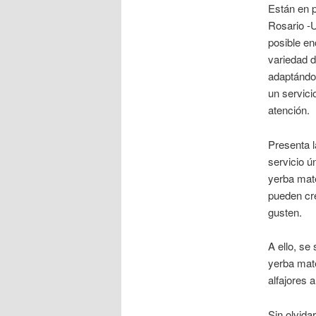
Están en p
Rosario -
posible en
variedad d
adaptándos
un servici
atención.
Presenta l
servicio ú
yerba mate
pueden cr
gusten.
A ello, se
yerba mate
alfajores 
Sin olvida