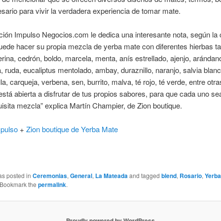
esario para vivir la verdadera experiencia de tomar mate.
ción Impulso Negocios.com le dedica una interesante nota, según la 
uede hacer su propia mezcla de yerba mate con diferentes hierbas t
rina, cedrón, boldo, marcela, menta, anís estrellado, ajenjo, arándan
, ruda, eucaliptus mentolado, ambay, duraznillo, naranjo, salvia blanc
la, carqueja, verbena, sen, burrito, malva, té rojo, té verde, entre otra
 está abierta a disfrutar de tus propios sabores, para que cada uno sea
isita mezcla” explica Martín Champier, de Zion boutique.
pulso
+
Zion boutique de Yerba Mate
as posted in
Ceremonias
,
General
,
La Mateada
and tagged
blend
,
Rosario
,
Yerba
 Bookmark the
permalink
.
Proudly powered by WordPress