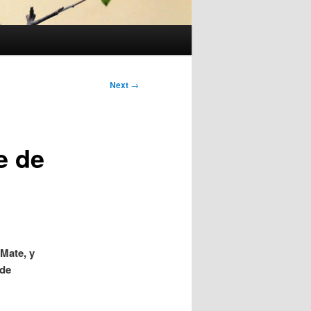
Next
→
e de
Mate, y
 de