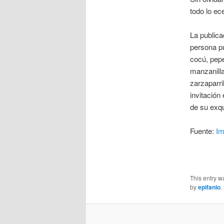
todo lo ec
La publica
persona p
cocú, pepe
manzanilla
zarzaparril
invitación
de su exqu
Fuente:
Im
This entry w
by
epifanio
.