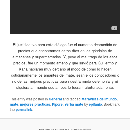
El justificativo para este diálogo fue el aumento desmedido de
precios que encontramos estos días en las góndolas de
almacenes y supermercados. Y, pese al mal trago de los altos
precios, fue un momento ameno y que sirvió para Guillermo y
Karla hablaran muy cercano al modo de cómo lo hacen
cotidianamente los amantes del mate, sean ellos conocedores o
no de las mejores prácticas para nuestra ronda ceremonial y ni
siquiera afirmando que ambos lo fueran, afortunadamente.
This entry was posted in
General
and tagged
Maravillas del mundo
,
mate
,
mejores prácticas
,
Piporé
,
Yerba mate
by
epifanio
. Bookmark
the
permalink
.
Proudly powered by WordPress