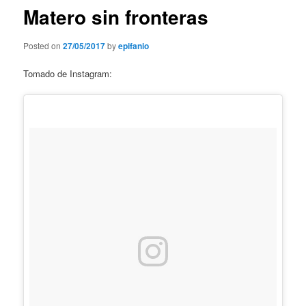
Matero sin fronteras
Posted on
27/05/2017
by
epifanio
Tomado de Instagram: