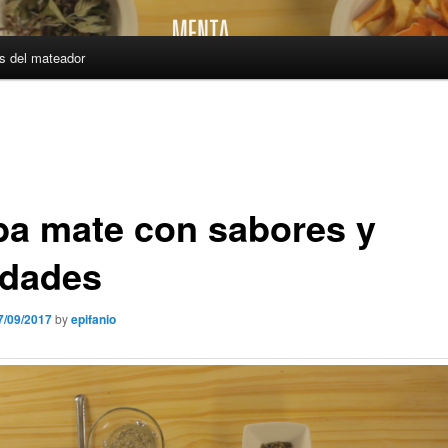
s del mateador
ba mate con sabores y
dades
7/09/2017
by
epifanio