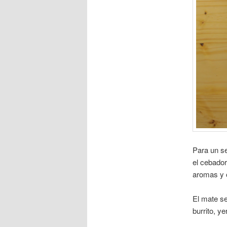
Para un se
el cebador
aromas y o
El mate se
burrito, ye