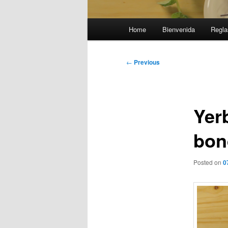
Main
Home
Bienvenida
Regla
menu
Post
←
Previous
navigation
Yer
bon
Posted on
0