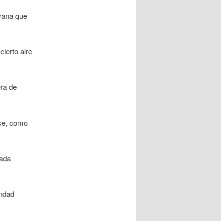
rrana que
cierto aire
ra de
rse, como
mada
ondad