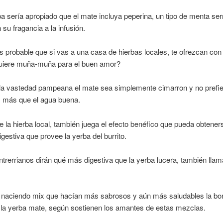
 sería apropiado que el mate incluya peperina, un tipo de menta se
su fragancia a la infusión.
s probable que si vas a una casa de hierbas locales, te ofrezcan con 
quiere muña-muña para el buen amor?
la vastedad pampeana el mate sea simplemente cimarron y no prefie
 más que el agua buena.
la hierba local, también juega el efecto benéfico que pueda obtene
igestiva que provee la yerba del burrito.
ntrerrianos dirán qué más digestiva que la yerba lucera, también lla
n naciendo mix que hacían más sabrosos y aún más saludables la b
la yerba mate, según sostienen los amantes de estas mezclas.