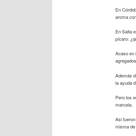
En Córdoba
aroma con 
En Salta e
pícaro: ¿
Acaso en 
agregados
Además de 
la ayuda d
Pero los e
marcela.
Asi fuero
misma de 