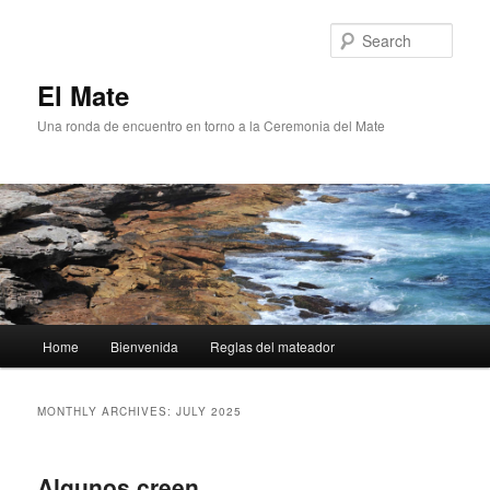
Skip
Skip
to
to
Sear
primary
secondary
content
content
El Mate
Una ronda de encuentro en torno a la Ceremonia del Mate
Main
Home
Bienvenida
Reglas del mateador
menu
MONTHLY ARCHIVES:
JULY 2025
Algunos creen…